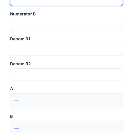
Numerator B
Denom R1
Denom R2
A
—
B
—