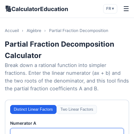
🔢
☰
CalculatorEducation
FR ▾
Accueil
›
Algèbre
›
Partial Fraction Decomposition
Partial Fraction Decomposition
Calculator
Break down a rational function into simpler
fractions. Enter the linear numerator (ax + b) and
the two roots of the denominator, and this tool finds
the partial fraction coefficients A and B.
Distinct Linear Factors
Two Linear Factors
Numerator A